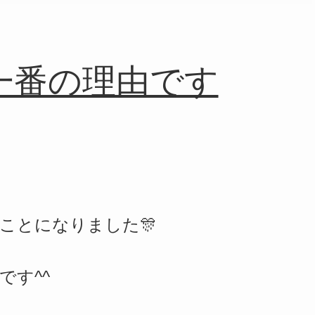
一番の理由です
ことになりました🎊
です^^