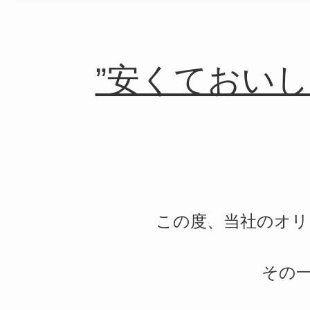
”安くておい
この度、当社のオリ
その一